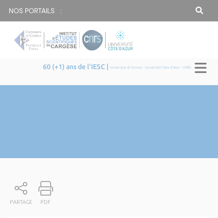
NOS PORTAILS :
60 (+1) ans de l'IESC |
Università di Corsica - Université Côte d'Azur - CNRS
PARTAGE
PDF